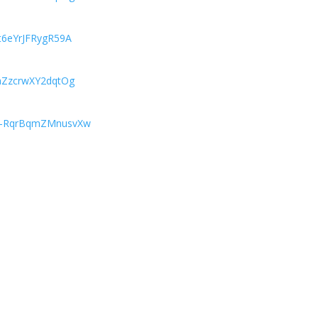
t6eYrJFRygR59A
qaZzcrwXY2dqtOg
Tw-RqrBqmZMnusvXw