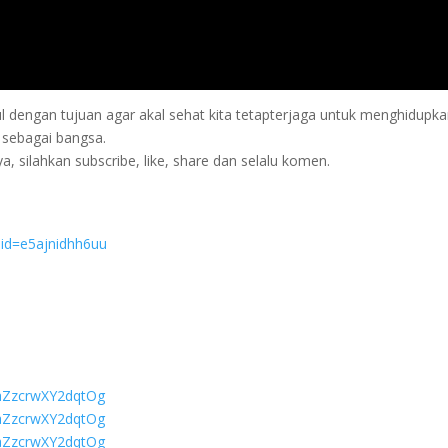
ul dengan tujuan agar akal sehat kita tetapterjaga untuk menghidupk
i sebagai bangsa.
ya, silahkan subscribe, like, share dan selalu komen.
shid=e5ajnidhh6uu
qaZzcrwXY2dqtOg
qaZzcrwXY2dqtOg
qaZzcrwXY2dqtOg