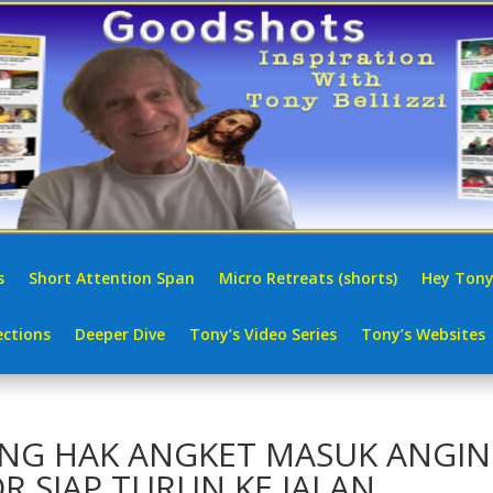
s
Short Attention Span
Micro Retreats (shorts)
Hey Tony
ctions
Deeper Dive
Tony’s Video Series
Tony’s Websites
UNG HAK ANGKET MASUK ANGIN
R SIAP TURUN KE JALAN