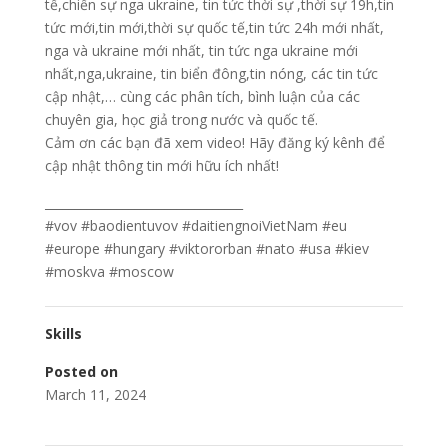
tế,chiến sự nga ukraine, tin tức thời sự ,thời sự 19h,tin
tức mới,tin mới,thời sự quốc tế,tin tức 24h mới nhất,
nga và ukraine mới nhất, tin tức nga ukraine mới
nhất,nga,ukraine, tin biển đông,tin nóng, các tin tức
cập nhật,… cùng các phân tích, bình luận của các
chuyên gia, học giả trong nước và quốc tế.
Cảm ơn các bạn đã xem video! Hãy đăng ký kênh để
cập nhật thông tin mới hữu ích nhất!
_________________________________
#vov #baodientuvov #daitiengnoiVietNam #eu
#europe #hungary #viktororban #nato #usa #kiev
#moskva #moscow
Skills
Posted on
March 11, 2024