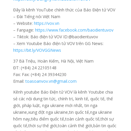
Đây là kênh YouTube chính thức của Báo Điện tử VOV
– Đài Tiếng nói Việt Nam
– Website:
https://vov.vn​
– Fanpage:
https://www.facebook.com/baodientuvov​
– Tiktok: Báo điện tử VOV ID:@baodientuvov
– Xem Youtube Báo điện tử VOV trên GG News:
https://bit.ly/VOVGGNews
37 Bà Triệu, Hoàn Kiếm, Hà Nội, Việt Nam
ĐT: (+84) 24 22105148
Fax: Fax: (+84) 24 39344230
Email:
toasoanvov.vn@gmail.com
Kênh youtube Báo Điện tử VOV là kênh Youtube chia
sẻ các nội dung tin tức, chính trị, kinh tế, quốc tế, thế
giới, pháp luật, nga ukraine mới nhất, tin nga
ukraine,xung đột nga ukraine,tin quốc tế,nga ukraine
hôm nay,tiêu điểm quốc tế,toàn cảnh quốc tế,thời sự
quốc tế,thời sự thế giới,toàn cảnh thế giới,bản tin quốc