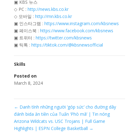
▣ KBS 뉴스
◇ PC :
http://news.kbs.co.kr
◇ 모바일 :
http://mn.kbs.co.kr
▣ 인스타그램 :
https://www.instagram.com/kbsnews
▣ 페이스북 :
https://www.facebook.com/kbsnews
▣ 트위터 :
https://twitter.com/kbsnews
▣ 틱톡 :
https://tiktok.com/@kbsnewsofficial
Skills
Posted on
March 8, 2024
←
Danh tính những người ‘góp sức’ cho đường dây
đánh bida ăn tiền của Tuấn ‘Phò mã’ | Tin nóng
Arizona Wildcats vs. USC Trojans | Full Game
Highlights | ESPN College Basketball
→