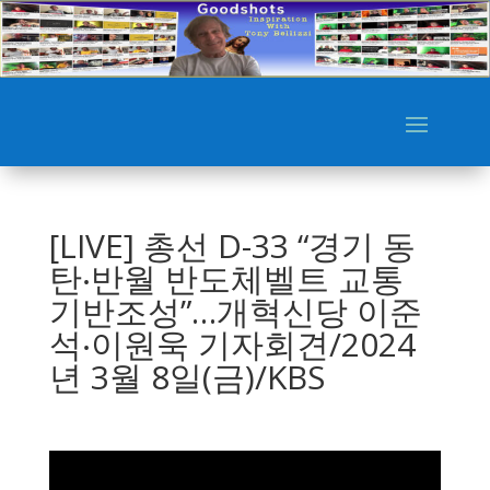
[LIVE] 총선 D-33 “경기 동
탄‧반월 반도체벨트 교통
기반조성”…개혁신당 이준
석‧이원욱 기자회견/2024
년 3월 8일(금)/KBS