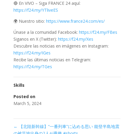
🔴 En VIVO – Siga FRANCE 24 aquí:
https://f24.my/YTliveES
🌍 Nuestro sitio:
https://www.france24.com/es/
Únase a la comunidad Facebook:
https://f24.my/FBes
Siganos en X (Twitter):
https://f24.my/Xes
Descubre las noticias en imágenes en Instagram:
https://f24.my/IGes
Recibe las últimas noticias en Telegram:
https://f24.my/TGes
Skills
Posted on
March 5, 2024
←
【北陸新幹線】“一番列車”に込める思い 能登半島地震
の被災地出身の2人が乗務 #shorts