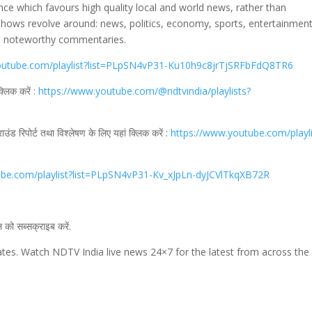
nce which favours high quality local and world news, rather than
shows revolve around: news, politics, economy, sports, entertainment
nd noteworthy commentaries.
outube.com/playlist?list=PLpSN4vP31-Ku10h9c8jrTjSRFbFdQ8TR6
्लिक करें :
https://www.youtube.com/@ndtvindia/playlists?
ाउंड रिपोर्ट तथा विश्लेषण के लिए यहां क्लिक करें :
https://www.youtube.com/playli
ube.com/playlist?list=PLpSN4vP31-Kv_xJpLn-dyJCVlTkqXB72R
ल को सब्सक्राइब करें.
ates. Watch NDTV India live news 24×7 for the latest from across the
/