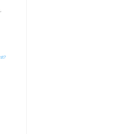
,
st?