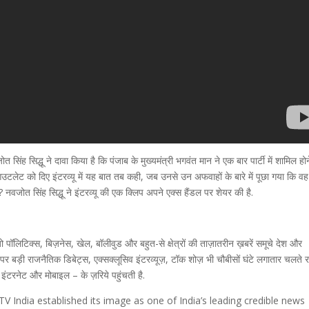
िद्धू ने दावा किया है कि पंजाब के मुख्यमंत्री भगवंत मान ने एक बार पार्टी में शामिल हो
 आउटलेट को दिए इंटरव्‍यू में यह बात तब कही, जब उनसे उन अफवाहों के बारे में पूछा गया कि वह
ै? नवजोत सिंह सिद्धू ने इंटरव्यू की एक क्लिप अपने एक्स हैंडल पर शेयर की है.
पॉलिटिक्स, बिज़नेस, खेल, बॉलीवुड और बहुत-से क्षेत्रों की ताज़ातरीन ख़बरें समूचे देश और
 बड़ी राजनैतिक डिबेट्स, एक्सक्लूसिव इंटरव्यूज़, टॉक शोज़ भी चौबीसों घंटे लगातार चलते र
, इंटरनेट और मोबाइल – के ज़रिये पहुंचती है.
 India established its image as one of India’s leading credible news