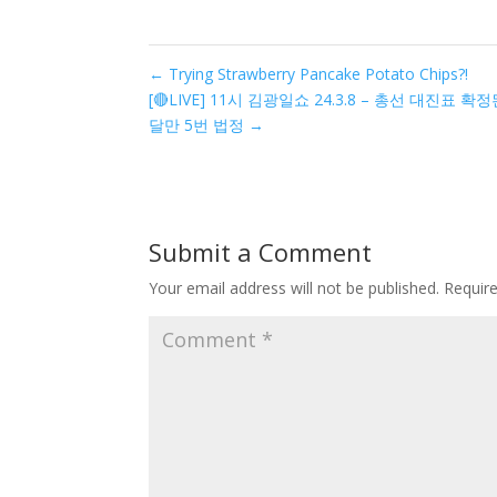
←
Trying Strawberry Pancake Potato Chips?!
[🔴LIVE] 11시 김광일쇼 24.3.8 – 총선 대진
달만 5번 법정
→
Submit a Comment
Your email address will not be published.
Requir