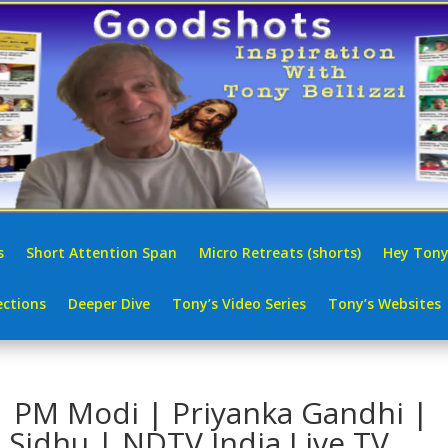
s
Short Attention Span
Micro Retreats (shorts)
Hey Tony
ctions
Deeper Dive
Tony’s Video Series
Tony’s Websites
| PM Modi | Priyanka Gandhi |
 Sidhu | NDTV India Live TV