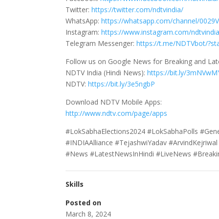
Twitter:
https://twitter.com/ndtvindia/
WhatsApp:
https://whatsapp.com/channel/00
Instagram:
https://www.instagram.com/ndtvindia
Telegram Messenger:
https://t.me/NDTVbot/?sta
Follow us on Google News for Breaking and La
NDTV India (Hindi News):
https://bit.ly/3mNVwM
NDTV:
https://bit.ly/3e5ngbP
Download NDTV Mobile Apps:
http://www.ndtv.com/page/apps
#LokSabhaElections2024 #LokSabhaPolls #Gen
#INDIAAlliance #TejashwiYadav #ArvindKejriw
#News #LatestNewsInHindi #LiveNews #Break
Skills
Posted on
March 8, 2024