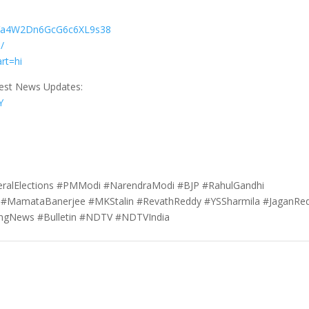
29Va4W2Dn6GcG6c6XL9s38
/
rt=hi
test News Updates:
Y
eralElections #PMModi #NarendraModi #BJP #RahulGandhi
al #MamataBanerjee #MKStalin #RevathReddy #YSSharmila #JaganRe
ingNews #Bulletin #NDTV #NDTVIndia