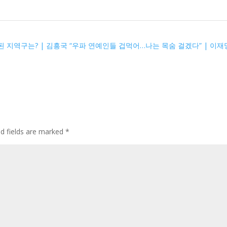
표 확정된 지역구는? | 김흥국 “우파 연예인들 겁먹어…나는 목숨 걸겠다” | 이재
ed fields are marked
*