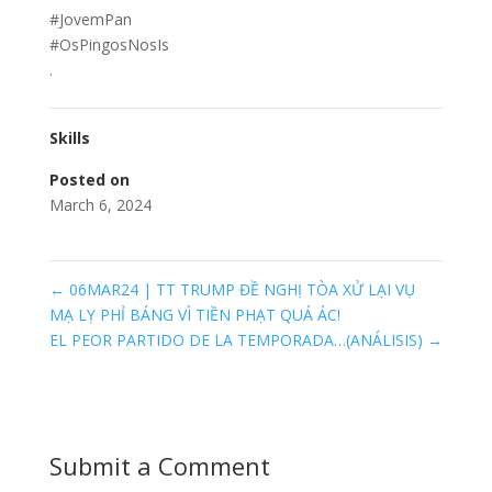
#JovemPan
#OsPingosNosIs
.
Skills
Posted on
March 6, 2024
←
06MAR24 | TT TRUMP ĐỀ NGHỊ TÒA XỬ LẠI VỤ
MẠ LỴ PHỈ BÁNG VÌ TIỀN PHẠT QUÁ ÁC!
EL PEOR PARTIDO DE LA TEMPORADA…(ANÁLISIS)
→
Submit a Comment