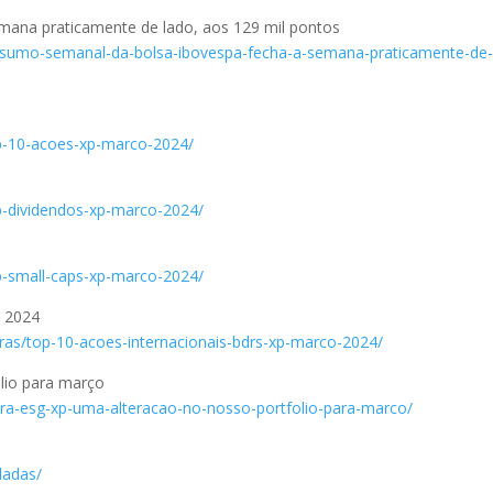
mana praticamente de lado, aos 129 mil pontos
/resumo-semanal-da-bolsa-ibovespa-fecha-a-semana-praticamente-de
op-10-acoes-xp-marco-2024/
op-dividendos-xp-marco-2024/
op-small-caps-xp-marco-2024/
o 2024
eiras/top-10-acoes-internacionais-bdrs-xp-marco-2024/
lio para março
teira-esg-xp-uma-alteracao-no-nosso-portfolio-para-marco/
dadas/