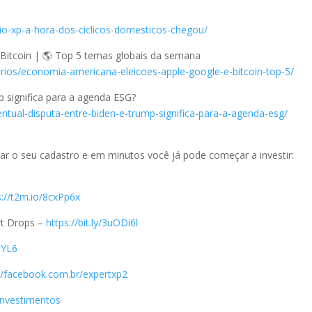
aio-xp-a-hora-dos-ciclicos-domesticos-chegou/
 Bitcoin | 🌎 Top 5 temas globais da semana
torios/economia-americana-eleicoes-apple-google-e-bitcoin-top-5/
 significa para a agenda ESG?
ntual-disputa-entre-biden-e-trump-significa-para-a-agenda-esg/
riar o seu cadastro e em minutos você já pode começar a investir:
s://t2m.io/8cxPp6x
rt Drops –
https://bit.ly/3uODi6l
njYL6
://facebook.com.br/expertxp2
_investimentos