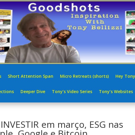
s
Short Attention Span
Micro Retreats (shorts)
Hey Tony
ctions
Deeper Dive
Tony’s Video Series
Tony’s Websites
 INVESTIR em março, ESG nas
le, Google e Bitcoin