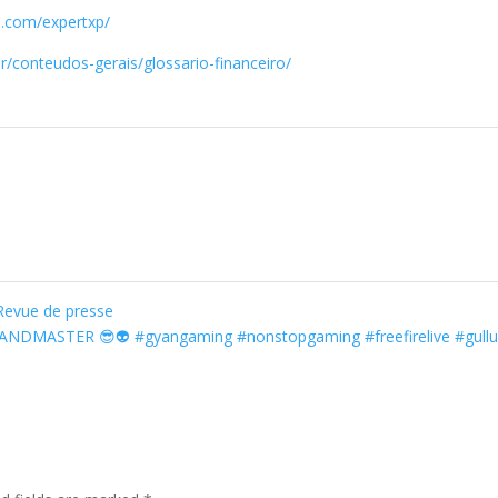
m.com/expertxp/
r/conteudos-gerais/glossario-financeiro/
evue de presse
DMASTER 😎👽 #gyangaming #nonstopgaming #freefirelive #gull