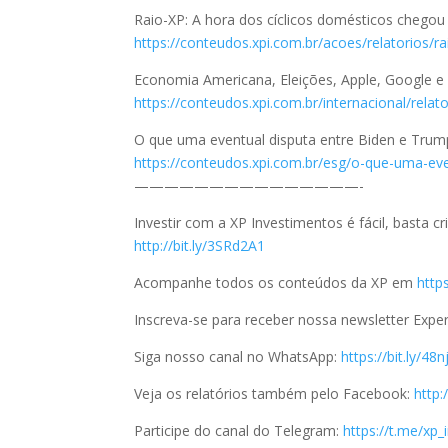
Raio-XP: A hora dos cíclicos domésticos chegou
https://conteudos.xpi.com.br/acoes/relatorios/r
Economia Americana, Eleições, Apple, Google e
https://conteudos.xpi.com.br/internacional/rela
O que uma eventual disputa entre Biden e Trump
https://conteudos.xpi.com.br/esg/o-que-uma-eve
———————————————-
Investir com a XP Investimentos é fácil, basta c
http://bit.ly/3SRd2A1
Acompanhe todos os conteúdos da XP em
http
Inscreva-se para receber nossa newsletter Expe
Siga nosso canal no WhatsApp:
https://bit.ly/48
Veja os relatórios também pelo Facebook:
http
Participe do canal do Telegram:
https://t.me/xp