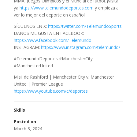
MMA, Juegos Olímpicos y el Mundial de fútbol. ¡Visita
ya
https://www.telemundodeportes.com
y empieza a
ver lo mejor del deporte en español!
SÍGUENOS EN X:
https://twitter.com/TelemundoSports
DANOS ME GUSTA EN FACEBOOK:
https://www.facebook.com/Telemundo
INSTAGRAM:
https://www.instagram.com/telemundo/
#TelemundoDeportes #ManchesterCity
#ManchesterUnited
Misil de Rashford | Manchester City v. Manchester
United | Premier League
https://www.youtube.com/c/deportes
Skills
Posted on
March 3, 2024