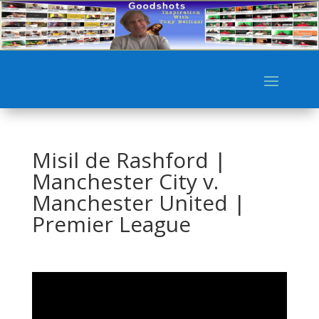
Misil de Rashford |
Manchester City v.
Manchester United |
Premier League