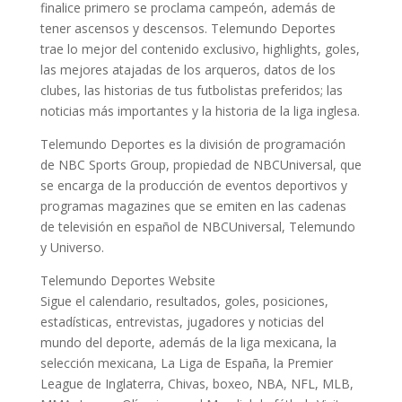
finalice primero se proclama campeón, además de
tener ascensos y descensos. Telemundo Deportes
trae lo mejor del contenido exclusivo, highlights, goles,
las mejores atajadas de los arqueros, datos de los
clubes, las historias de tus futbolistas preferidos; las
noticias más importantes y la historia de la liga inglesa.
Telemundo Deportes es la división de programación
de NBC Sports Group, propiedad de NBCUniversal, que
se encarga de la producción de eventos deportivos y
programas magazines que se emiten en las cadenas
de televisión en español de NBCUniversal, Telemundo
y Universo.
Telemundo Deportes Website
Sigue el calendario, resultados, goles, posiciones,
estadísticas, entrevistas, jugadores y noticias del
mundo del deporte, además de la liga mexicana, la
selección mexicana, La Liga de España, la Premier
League de Inglaterra, Chivas, boxeo, NBA, NFL, MLB,