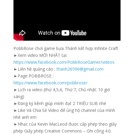
PobbRose chơi game bựa Thánh kết hợp Infinite Craft
►Xem video MỚI NHẤT tại:
https://www.facebook.com/PobbRoseGamer/videos
►Liên hệ quảng cáo :
thanh26596@gmail.com
►Page POBBROSE :
https://www.facebook.com/pobbrose/
►Lịch ra video (thứ 4,5,6, Thứ 7, Chủ nhật: 10 giờ
sáng)
►Đăng ký kênh giúp mình đạt 2 TRIỆU SUB nhé
►Like Và Chia Sẻ Video để ủng hộ channel của mình
nhé anh em
►Nhạc của Kevin MacLeod được cấp phép theo giấy
phép Giấy phép Creative Commons – Ghi công 4.0.