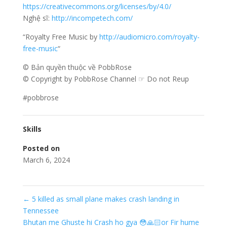
https://creativecommons.org/licenses/by/4.0/
Nghệ sĩ:
http://incompetech.com/
“Royalty Free Music by
http://audiomicro.com/royalty-
free-music
“
© Bản quyền thuộc về PobbRose
© Copyright by PobbRose Channel ☞ Do not Reup
#pobbrose
Skills
Posted on
March 6, 2024
←
5 killed as small plane makes crash landing in
Tennessee
Bhutan me Ghuste hi Crash ho gya 😳🙏🏻or Fir hume