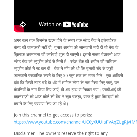
अगर कल तक बिज़नेस खत्म होने के समय तक स्टेट बैंक ने इलेक्टोरल
बॉन्ड की जानकारी नहीं दी, चुनाव आयोग को जानकारी नहीं दी तो बैंक के
ख़िलाफ़ अवमानना की कार्रवाई शुरू हो जाएगी। इतनी सख़्त चेतावनी आज
स्टेट बैंक को सुप्रीम कोर्ट से मिली है। स्टेट बैंक की अपील की याचिका
सुप्रीम कोर्ट ने रद्द कर दी। बैंक ने माँग की थी कि चुनावी चंदे से जुड़ी
जानकारी प्रकाशित करने के लिए 30 जून तक का समय मिले। एक आखिरी
दांव कि किसी तरह चंदे के धंधे में शामिल लोगों के नाम छिपा लिए जाएं, उन
कंपनियों के नाम छिपा लिए जाएँ, वो अब हाथ से निकल गया। एसबीआई की
बहानेबाज़ी को आज कोर्ट की बेंच ने ख़ूब पकड़ा, साफ़ है कुछ किरदारों को
बचाने के लिए प्रयास किए जा रहे थे।
Join this channel to get access to perks:
https://www.youtube.com/channel/UC0yXUUIaPVAqZLgRjvtMf
Disclaimer: The owners reserve the right to any