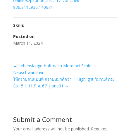
online/szpital-odcinki,1171/odcinek-
936,S11E936,140671
Skills
Posted on
March 11, 2024
←
Lebenslange Haft nach Mord bei Schloss
Neuschwanstein
ให้กราบคนแบบพี่ กราบหมาดีกว่า! | Highlight วิมานสีทอง
Ep.15 | 11 มี.ค. 67 | one31
→
Submit a Comment
Your email address will not be published.
Required