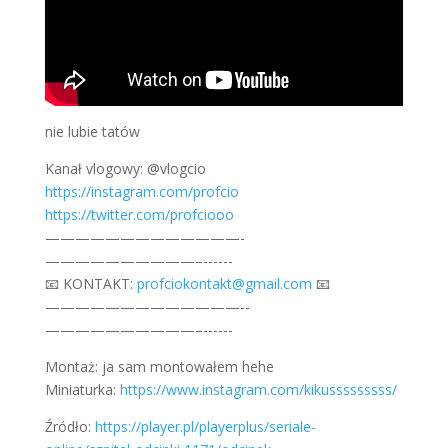
nie lubie tatów
Kanał vlogowy: @vlogcio
https://instagram.com/profcio
https://twitter.com/profciooo
—————————————­­­­­­­­­
——————————–­-­-­-­-­-­-
📧 KONTAKT:
profciokontakt@gmail.com
📧
—————————————-­­­­­­­­­
——————————–­-­-­-­-­-­-
Montaż: ja sam montowałem hehe
Miniaturka:
https://www.instagram.com/kikusssssssss/
Źródło:
https://player.pl/playerplus/seriale-