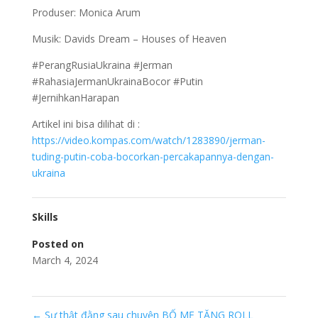
Produser: Monica Arum
Musik: Davids Dream – Houses of Heaven
#PerangRusiaUkraina #Jerman
#RahasiaJermanUkrainaBocor #Putin
#JernihkanHarapan
Artikel ini bisa dilihat di :
https://video.kompas.com/watch/1283890/jerman-
tuding-putin-coba-bocorkan-percakapannya-dengan-
ukraina
Skills
Posted on
March 4, 2024
←
Sự thật đằng sau chuyện BỐ MẸ TẶNG ROLL