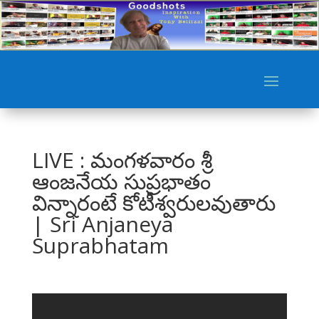
LIVE : మంగళవారం శ్రీ
ఆంజనేయ సుప్రభాతం
విన్నారంటే కోటీశ్వరులవుతారు
| Sri Anjaneya
Suprabhatam