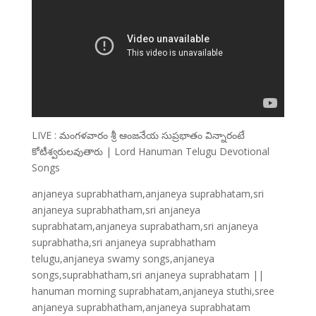
LIVE : మంగళవారం శ్రీ ఆంజనేయ సుప్రభాతం విన్నారంటే
కోటీశ్వరులవుతారు | Lord Hanuman Telugu Devotional
Songs
anjaneya suprabhatham,anjaneya suprabhatam,sri
anjaneya suprabhatham,sri anjaneya
suprabhatam,anjaneya suprabatham,sri anjaneya
suprabhatha,sri anjaneya suprabhatham
telugu,anjaneya swamy songs,anjaneya
songs,suprabhatham,sri anjaneya suprabhatam ||
hanuman morning suprabhatam,anjaneya stuthi,sree
anjaneya suprabhatham,anjaneya suprabhatam