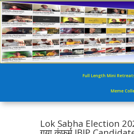
Full Length Mini Retreat
Meme Colle
Lok Sabha Election 2024 :
गया कंफर्म !BJP Candida