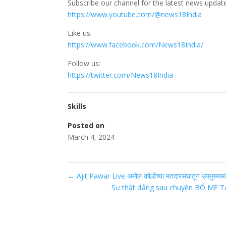
Subscribe our channel for the latest news updat
https://www.youtube.com/@news18India
Like us:
https://www.facebook.com/News18India/
Follow us:
https://twitter.com/News18India
Skills
Posted on
March 4, 2024
←
Ajit Pawar Live अमोल कोल्हेंच्या मतदारसंघातून उपमुख्
Sự thật đằng sau chuyện BỐ MẸ T